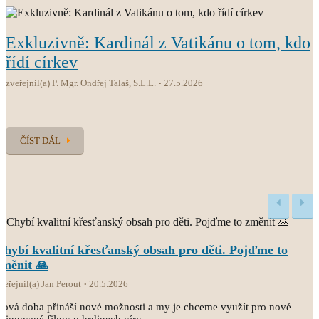
Exkluzivně: Kardinál z Vatikánu o tom, kdo
řídí církev
zveřejnil(a) P. Mgr. Ondřej Talaš, S.L.L.
27.5.2026
ČÍST DÁL
Chybí kvalitní křesťanský obsah pro děti. Pojďme to
změnit 🙏
veřejnil(a) Jan Perout
20.5.2026
ová doba přináší nové možnosti a my je chceme využít pro nové