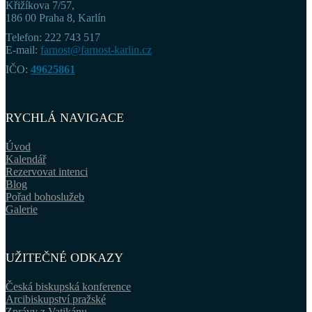
Křižíkova 7/57,
186 00 Praha 8, Karlín
Telefon: 222 743 517
E-mail:
farnost@farnost-karlin.cz
IČO:
49625861
RYCHLÁ NAVIGACE
Úvod
Kalendář
Rezervovat intenci
Blog
Pořad bohoslužeb
Galerie
UŽITEČNÉ ODKAZY
Česká biskupská konference
Arcibiskupství pražské
Zprávy z Vatikánu