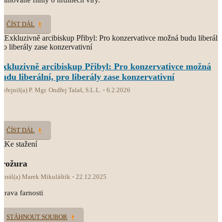
nimované filmy o hrdinech víry.
ČÍST DÁL
Exkluzivně arcibiskup Přibyl: Pro konzervativce možná
budu liberální, pro liberály zase konzervativní
veřejnil(a) P. Mgr. Ondřej Talaš, S.L.L.
6.2.2026
ČÍST DÁL
brožura
ahrál(a) Marek Mikuláštík
22.12.2025
prava farnosti
STÁHNOUT SOUBOR