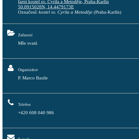
farní kostel sv. Cyrila a Metoděje, Praha-Karlín
50.0915028N, 14.4479173E
Označení:
kostel sv. Cyrila a Metoděje
(Praha-Karlín)
Zařazení
Mše svatá
Organizátor
P. Marco Basile
Telefon
+420 608 040 986