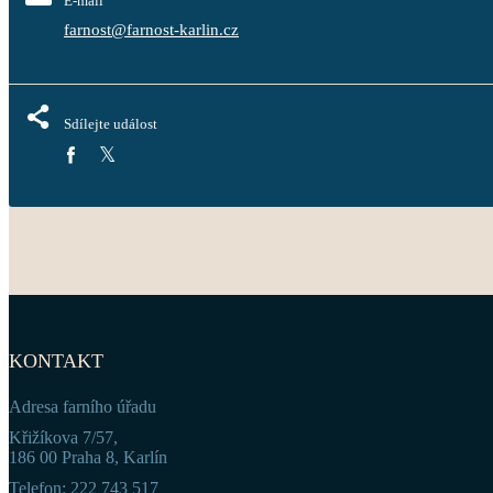
E-mail
farnost@farnost-karlin.cz
Sdílejte událost
KONTAKT
Adresa farního úřadu
Křižíkova 7/57,
186 00 Praha 8, Karlín
Telefon: 222 743 517