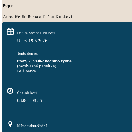
Popis:
Za rodiče Jindřicha a Elišku Kupkovi.
Datum začátku události
Úterý 19.5.2026
Tento den je:
úterý 7. velikonočního týdne
(nezávazná památka)
Bílá barva                                                                                 
Čas události
08:00 - 08:35
Místo uskutečnění