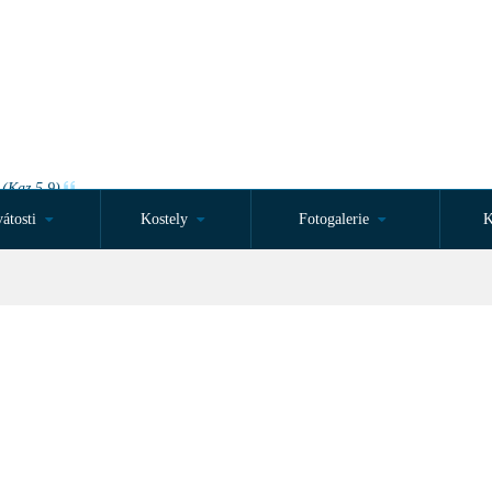
 (Kaz 5,9)
átosti
Kostely
Fotogalerie
K