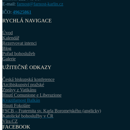
E-mail:
farnost@farnost-karlin.cz
IČO:
49625861
RYCHLÁ NAVIGACE
Úvod
Kalendář
Rezervovat intenci
Blog
Pořad bohoslužeb
Galerie
UŽITEČNÉ ODKAZY
Česká biskupská konference
Arcibiskupství pražské
Zprávy z Vatikánu
Hnutí Comunione e Liberazione
Kvazifarnost Balkán
Hnuti Fokoláre
FSCB – Fraternita sv. Karla Boromejského (anglicky)
Katolické bohoslužby v ČR
Víra.CZ
FACEBOOK