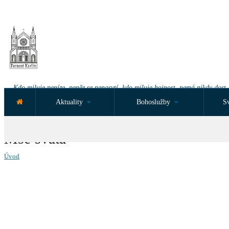
Kdo miluje peníze, peněz se nenasytí, kdo miluje hojnost, nemá nikdy dost.
Aktuality
Bohoslužby
Sv
NEJBLIŽŠÍ UDÁLOST ZA:
Mše svatá
Úvod