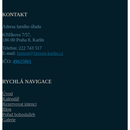
KONTAKT
Adresa farního úřadu
Křižíkova 7/57,
186 00 Praha 8, Karlín
Telefon: 222 743 517
E-mail:
farnost@farnost-karlin.cz
IČO:
49625861
RYCHLÁ NAVIGACE
Úvod
Kalendář
Rezervovat intenci
Blog
Pořad bohoslužeb
Galerie