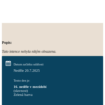
Popis:
Tato intence nebyla nikým obsazena.
Datum začátku události
Neděle 20.7.2025
Tento den je:
16. neděle v mezidobí
(slavnost)
Zelená barva                                                                        