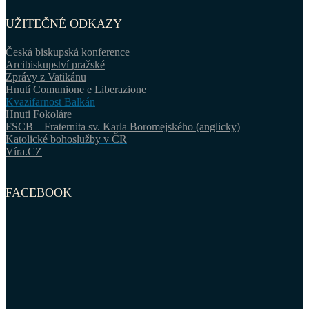
UŽITEČNÉ ODKAZY
Česká biskupská konference
Arcibiskupství pražské
Zprávy z Vatikánu
Hnutí Comunione e Liberazione
Kvazifarnost Balkán
Hnuti Fokoláre
FSCB – Fraternita sv. Karla Boromejského (anglicky)
Katolické bohoslužby v ČR
Víra.CZ
FACEBOOK