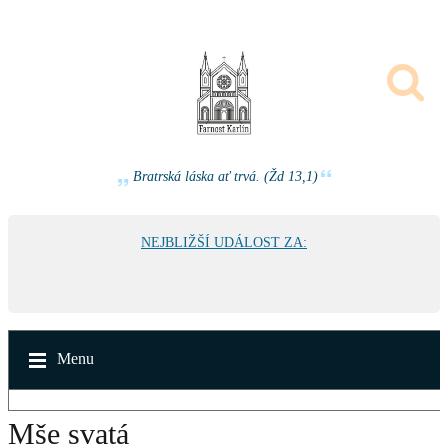
Bratrská láska ať trvá. (Žd 13,1)
NEJBLIŽŠÍ UDÁLOST ZA:
Menu
Mše svatá