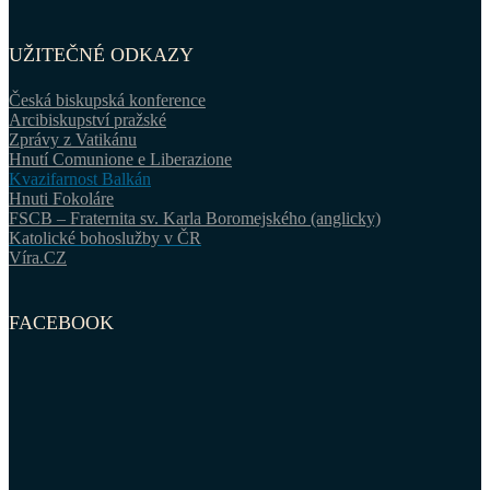
UŽITEČNÉ ODKAZY
Česká biskupská konference
Arcibiskupství pražské
Zprávy z Vatikánu
Hnutí Comunione e Liberazione
Kvazifarnost Balkán
Hnuti Fokoláre
FSCB – Fraternita sv. Karla Boromejského (anglicky)
Katolické bohoslužby v ČR
Víra.CZ
FACEBOOK