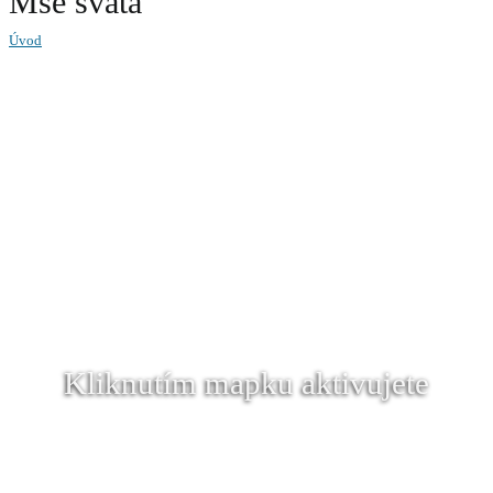
Mše svatá
Úvod
Kliknutím mapku aktivujete