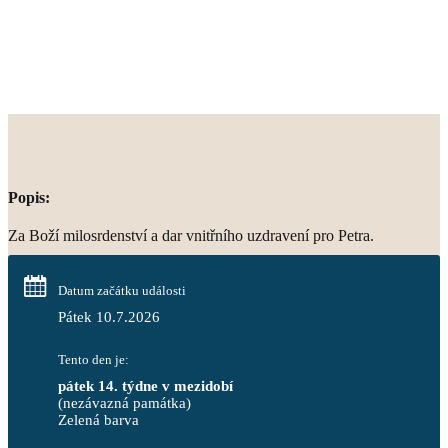
Popis:
Za Boží milosrdenství a dar vnitřního uzdravení pro Petra.
Datum začátku události
Pátek 10.7.2026
Tento den je:
pátek 14. týdne v mezidobí
(nezávazná památka)
Zelená barva                                                                        