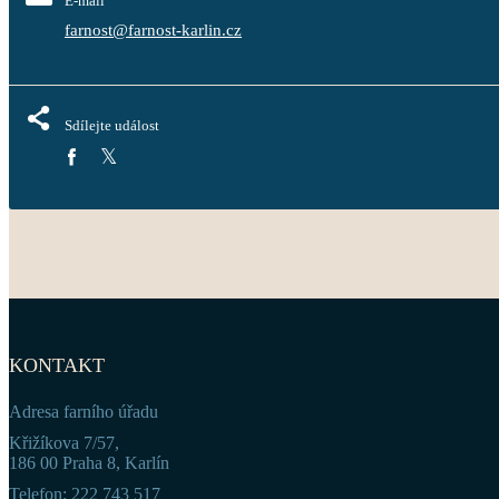
E-mail
farnost@farnost-karlin.cz
Sdílejte událost
KONTAKT
Adresa farního úřadu
Křižíkova 7/57,
186 00 Praha 8, Karlín
Telefon: 222 743 517