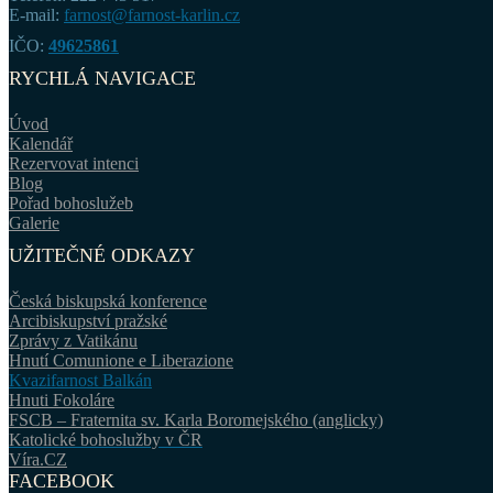
E-mail:
farnost@farnost-karlin.cz
IČO:
49625861
RYCHLÁ NAVIGACE
Úvod
Kalendář
Rezervovat intenci
Blog
Pořad bohoslužeb
Galerie
UŽITEČNÉ ODKAZY
Česká biskupská konference
Arcibiskupství pražské
Zprávy z Vatikánu
Hnutí Comunione e Liberazione
Kvazifarnost Balkán
Hnuti Fokoláre
FSCB – Fraternita sv. Karla Boromejského (anglicky)
Katolické bohoslužby v ČR
Víra.CZ
FACEBOOK