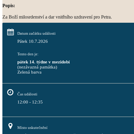
Popis:
Za Boží milosrdenství a dar vnitřního uzdravení pro Petra.
Datum začátku události
Pátek 10.7.2026
Tento den je:
pátek 14. týdne v mezidobí
(nezávazná památka)
Zelená barva                                                                              
Čas události
12:00 - 12:35
Místo uskutečnění