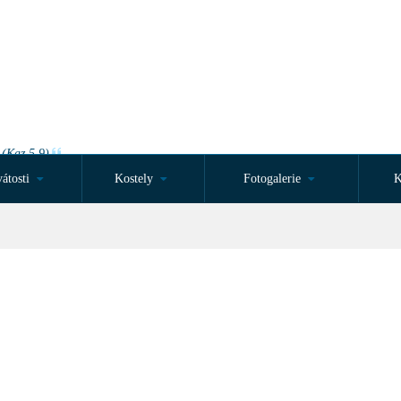
 (Kaz 5,9)
átosti
Kostely
Fotogalerie
K