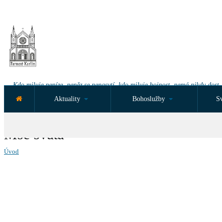
Kdo miluje peníze, peněz se nenasytí, kdo miluje hojnost, nemá nikdy dost.
Aktuality
Bohoslužby
Sv
NEJBLIŽŠÍ UDÁLOST ZA:
Mše svatá
Úvod