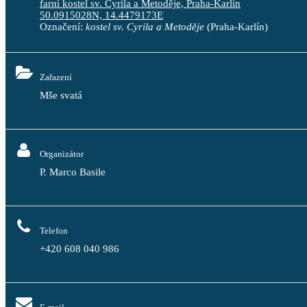
farní kostel sv. Cyrila a Metoděje, Praha-Karlín
50.0915028N, 14.4479173E
Označení:
kostel sv. Cyrila a Metoděje
(Praha-Karlín)
Zařazení
Mše svatá
Organizátor
P. Marco Basile
Telefon
+420 608 040 986