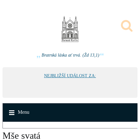
Bratrská láska ať trvá. (Žd 13,1)
NEJBLIŽŠÍ UDÁLOST ZA:
Menu
Mše svatá