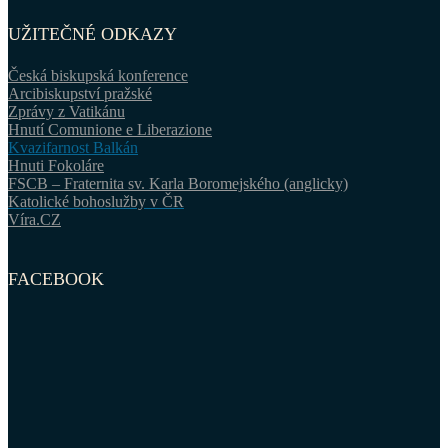
UŽITEČNÉ ODKAZY
Česká biskupská konference
Arcibiskupství pražské
Zprávy z Vatikánu
Hnutí Comunione e Liberazione
Kvazifarnost Balkán
Hnuti Fokoláre
FSCB – Fraternita sv. Karla Boromejského (anglicky)
Katolické bohoslužby v ČR
Víra.CZ
FACEBOOK