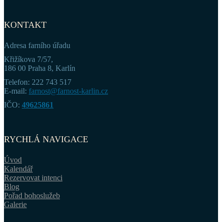
KONTAKT
Adresa farního úřadu
Křižíkova 7/57,
186 00 Praha 8, Karlín
Telefon: 222 743 517
E-mail:
farnost@farnost-karlin.cz
IČO:
49625861
RYCHLÁ NAVIGACE
Úvod
Kalendář
Rezervovat intenci
Blog
Pořad bohoslužeb
Galerie