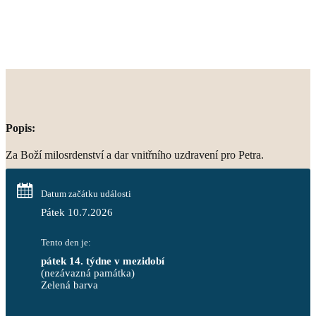
Popis:
Za Boží milosrdenství a dar vnitřního uzdravení pro Petra.
Datum začátku události
Pátek 10.7.2026
Tento den je:
pátek 14. týdne v mezidobí
(nezávazná památka)
Zelená barva                                                                        