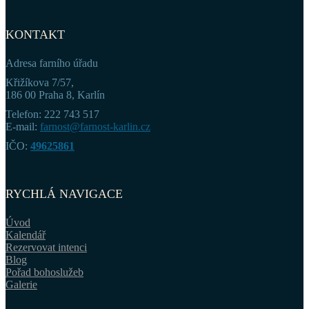
KONTAKT
Adresa farního úřadu
Křižíkova 7/57,
186 00 Praha 8, Karlín
Telefon: 222 743 517
E-mail:
farnost@farnost-karlin.cz
IČO:
49625861
RYCHLÁ NAVIGACE
Úvod
Kalendář
Rezervovat intenci
Blog
Pořad bohoslužeb
Galerie