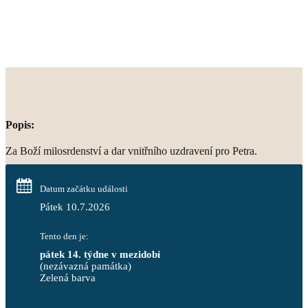
Popis:
Za Boží milosrdenství a dar vnitřního uzdravení pro Petra.
Datum začátku události
Pátek 10.7.2026
Tento den je:
pátek 14. týdne v mezidobí
(nezávazná památka)
Zelená barva                                                                        