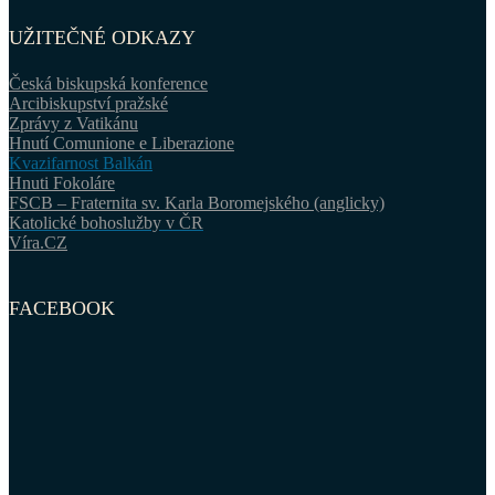
UŽITEČNÉ ODKAZY
Česká biskupská konference
Arcibiskupství pražské
Zprávy z Vatikánu
Hnutí Comunione e Liberazione
Kvazifarnost Balkán
Hnuti Fokoláre
FSCB – Fraternita sv. Karla Boromejského (anglicky)
Katolické bohoslužby v ČR
Víra.CZ
FACEBOOK