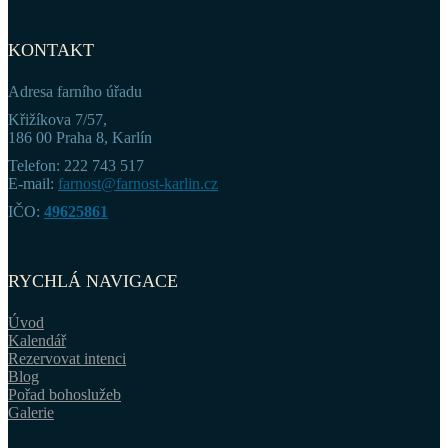
KONTAKT
Adresa farního úřadu
Křižíkova 7/57,
186 00 Praha 8, Karlín
Telefon: 222 743 517
E-mail:
farnost@farnost-karlin.cz
IČO:
49625861
RYCHLÁ NAVIGACE
Úvod
Kalendář
Rezervovat intenci
Blog
Pořad bohoslužeb
Galerie