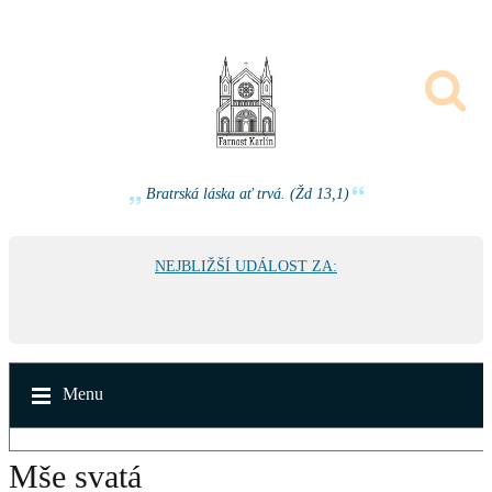
Bratrská láska ať trvá. (Žd 13,1)
NEJBLIŽŠÍ UDÁLOST ZA:
Menu
Mše svatá