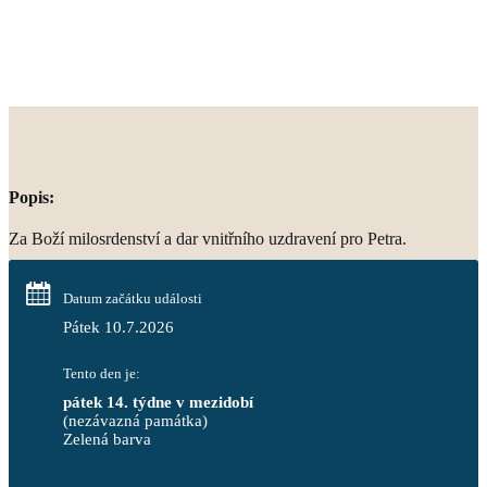
Popis:
Za Boží milosrdenství a dar vnitřního uzdravení pro Petra.
Datum začátku události
Pátek 10.7.2026
Tento den je:
pátek 14. týdne v mezidobí
(nezávazná památka)
Zelená barva                                                                        