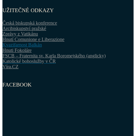
UŽITEČNÉ ODKAZY
Česká biskupská konference
Arcibiskupství pražské
Zprávy z Vatikánu
Hnutí Comunione e Liberazione
Kvazifarnost Balkán
Hnuti Fokoláre
FSCB – Fraternita sv. Karla Boromejského (anglicky)
Katolické bohoslužby v ČR
Víra.CZ
FACEBOOK