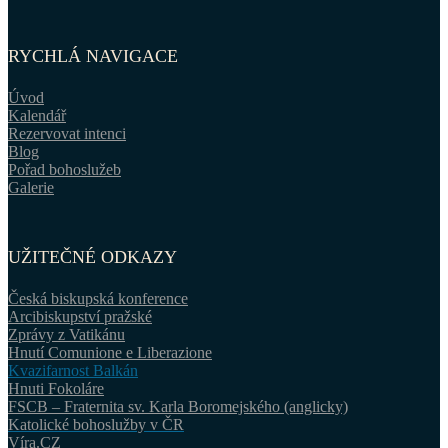
RYCHLÁ NAVIGACE
Úvod
Kalendář
Rezervovat intenci
Blog
Pořad bohoslužeb
Galerie
UŽITEČNÉ ODKAZY
Česká biskupská konference
Arcibiskupství pražské
Zprávy z Vatikánu
Hnutí Comunione e Liberazione
Kvazifarnost Balkán
Hnuti Fokoláre
FSCB – Fraternita sv. Karla Boromejského (anglicky)
Katolické bohoslužby v ČR
Víra.CZ