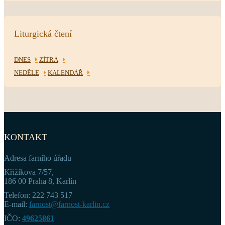
Liturgická čtení
DNES
ZÍTRA
NEDĚLE
KALENDÁŘ
KONTAKT
Adresa farního úřadu
Křižíkova 7/57,
186 00 Praha 8, Karlín
Telefon: 222 743 517
E-mail:
farnost@farnost-karlin.cz
IČO:
49625861